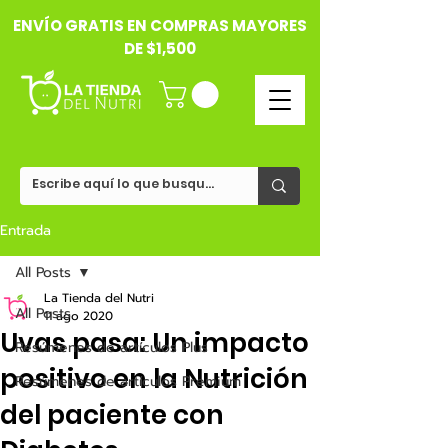
ENVÍO GRATIS EN COMPRAS MAYORES
DE $1,500
Entrada
All Posts
La Tienda del Nutri
All Posts
11 ago 2020
Uvas pasa: Un impacto
Resúmenes de artículos Plus
positivo en la Nutrición
Resúmenes de artículos Premium
del paciente con