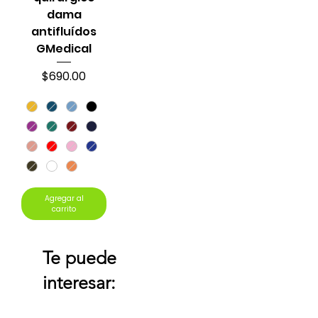
dama
antifluídos
GMedical
Precio
$690.00
Agregar al
carrito
Te puede
interesar: