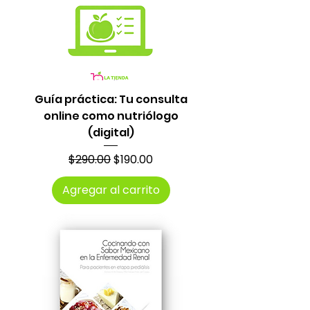
Guía práctica: Tu consulta
online como nutriólogo
(digital)
Precio
Precio de oferta
$290.00
$190.00
Agregar al carrito