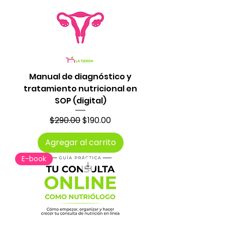
Manual de diagnóstico y
tratamiento nutricional en
SOP (digital)
Precio
Precio de oferta
$290.00
$190.00
Agregar al carrito
E-book