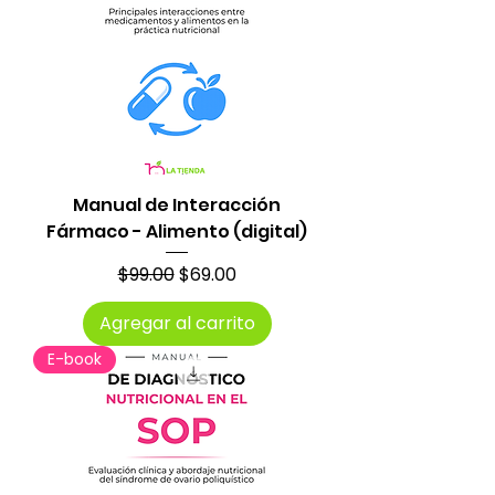
Manual de Interacción
Fármaco - Alimento (digital)
Precio
Precio de oferta
$99.00
$69.00
Agregar al carrito
E-book