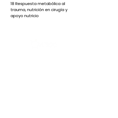
18 Respuesta metabólica al
trauma, nutrición en cirugía y
apoyo nutricio
Acerca de nosotros:
Contacto
Ubicación
Preguntas frecuentes
Aviso de privacidad
Opiniones de nuestros clientes
Términos y condiciones