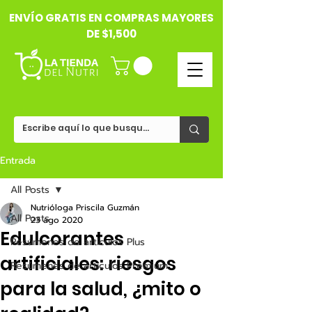
ENVÍO GRATIS EN COMPRAS MAYORES
DE $1,500
Entrada
All Posts
Nutrióloga Priscila Guzmán
All Posts
23 ago 2020
Edulcorantes
Resúmenes de artículos Plus
artificiales: riesgos
Resúmenes de artículos Premium
para la salud, ¿mito o