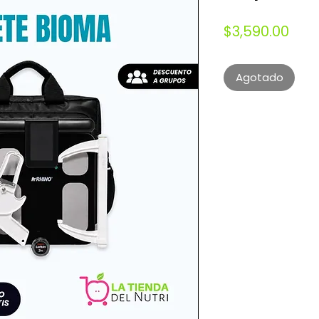
Prec
$3,590.00
Agotado