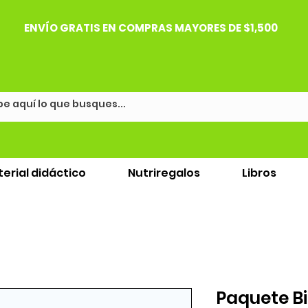
ENVÍO GRATIS EN COMPRAS MAYORES DE $1,500
erial didáctico
Nutriregalos
Libros
Paquete B