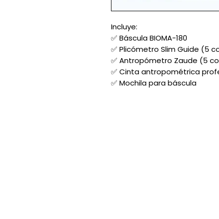
Incluye:
✅ Báscula BIOMA-180
✅ Plicómetro Slim Guide (5 co
✅ Antropómetro Zaude (5 colo
✅ Cinta antropométrica profe
✅ Mochila para báscula
Acerca de nosotros:
Contacto
Ubicación
Preguntas frecuentes
Aviso de privacidad