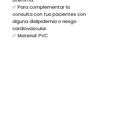
✅ Para complementar la
consulta con tus pacientes con
alguna dislipidemia o riesgo
cardiovascular.
✅ Material: PVC
Acerca de nosotros:
Contacto
Ubicación
Preguntas frecuentes
Aviso de privacidad
Opiniones de nuestros clientes