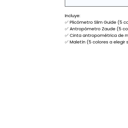
Incluye:
✅ Plicómetro Slim Guide (5 co
✅ Antropómetro Zaude (5 colo
✅ Cinta antropométrica de m
✅ Maletín (5 colores a elegir 
Acerca de nosotros:
Contacto
Ubicación
Preguntas frecuentes
Aviso de privacidad
Opiniones de nuestros clientes