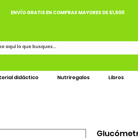
ENVÍO GRATIS EN COMPRAS MAYORES DE $1,500
erial didáctico
Nutriregalos
Libros
Glucómetr