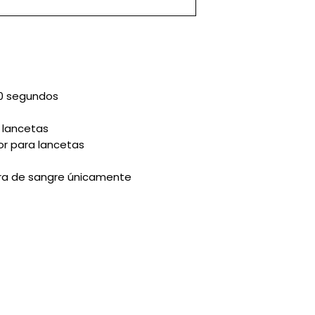
10 segundos
0 lancetas
or para lancetas
ra de sangre únicamente
Más: