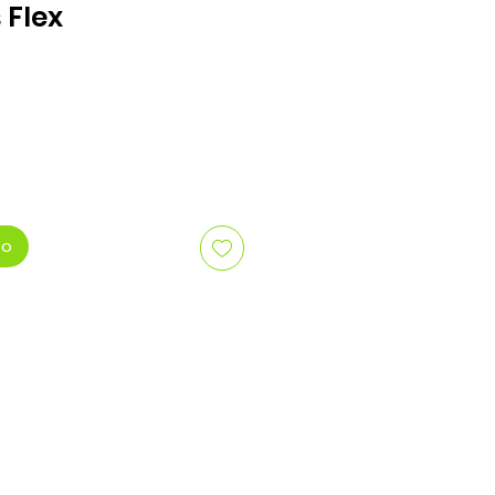
 Flex
o
to