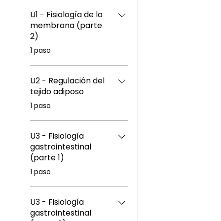
U1 - Fisiología de la
membrana (parte
2)
.
1 paso
U2 - Regulación del
tejido adiposo
.
1 paso
U3 - Fisiología
gastrointestinal
(parte 1)
.
1 paso
U3 - Fisiología
gastrointestinal