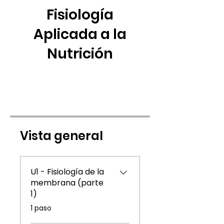
Fisiología
Aplicada a la
Nutrición
Vista general
U1 - Fisiología de la
membrana (parte
1)
.
1 paso