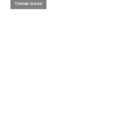
Tomar curso
Acerca de nosotros:
Contacto
Ubicación
Preguntas frecuentes
Aviso de privacidad
Opiniones de nuestros clientes