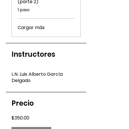
(parte 2)
.
1 paso
Cargar más
Instructores
L.N. Luis Alberto García
Delgado
Precio
$350.00