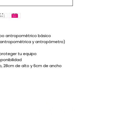
ipo antropométrico básico
a antropométrica y antropómetro)
proteger tu equipo
sponibilidad
o, 28cm de alto y 6cm de ancho
Más:
Cursos
Nutribl