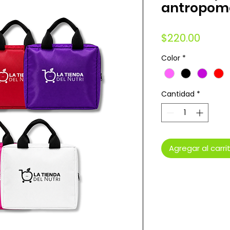
antropomé
Preci
$220.00
Color
*
Cantidad
*
Agregar al carri