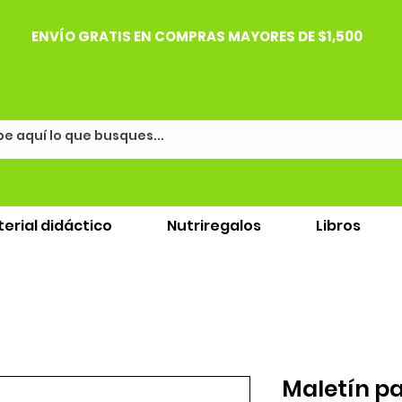
ENVÍO GRATIS EN COMPRAS MAYORES DE $1,500
erial didáctico
Nutriregalos
Libros
Maletín p