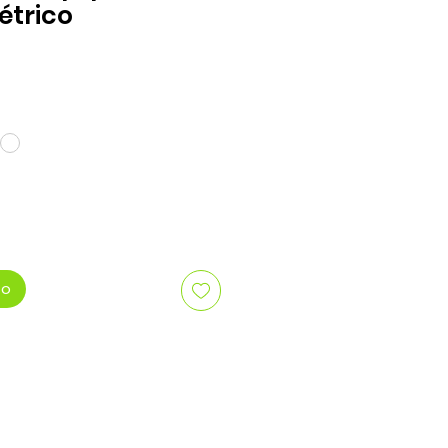
trico
o
to