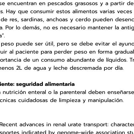
se encuentran en pescados grasosos y a partir de
as. Hay que consumir estos alimentos varias veces
e de res, sardinas, anchoas y cerdo pueden desen
. Por lo demás, no es necesario mantener la antig
”.
peso puede ser útil, pero se debe evitar el ayuno
ruir al paciente para perder peso en forma gradual
portancia de un consumo abundante de líquidos. Tr
menos 2L de agua y leche descremada por día.
ente: seguridad alimentaria 
la nutrición enteral o la parenteral deben enseñars
cnicas cuidadosas de limpieza y manipulación. 
 Recent advances in renal urate transport: character
sportes indicated by genome-wide association stud