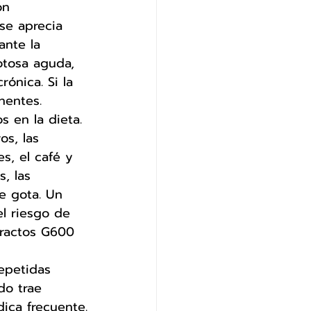
ón 
 se aprecia 
ante la 
otosa aguda, 
ónica. Si la 
nentes. 
 en la dieta. 
os, las 
s, el café y 
, las 
e gota. Un 
l riesgo de 
tractos G600 
epetidas 
do trae 
ica frecuente.