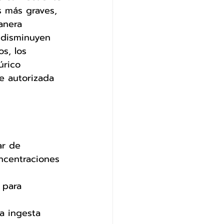
s más graves, 
anera 
 disminuyen 
s, los 
úrico 
e autorizada 
ar de 
ncentraciones 
 para 
a ingesta 