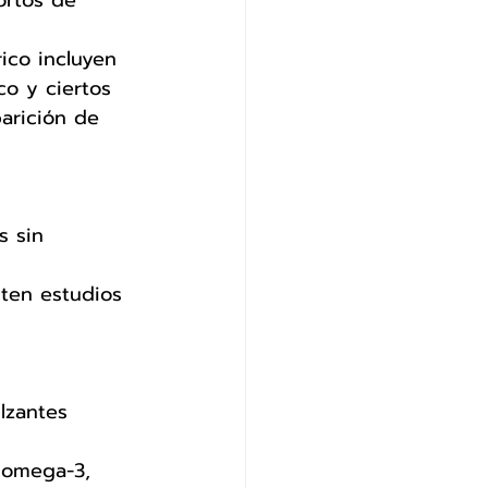
ortos de 
ico incluyen 
ico y ciertos 
parición de 
 sin 
sten estudios 
lzantes 
 omega-3, 