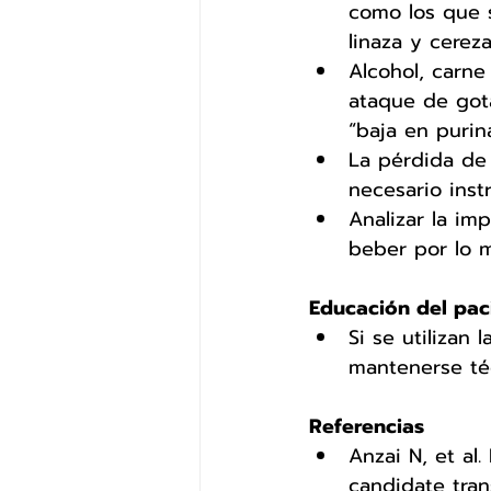
como los que 
linaza y cerez
Alcohol, carn
ataque de gota
“baja en purina
La pérdida de 
necesario inst
Analizar la im
beber por lo 
Educación del paci
Si se utilizan 
mantenerse té
Referencias 
Anzai N, et al.
candidate tran