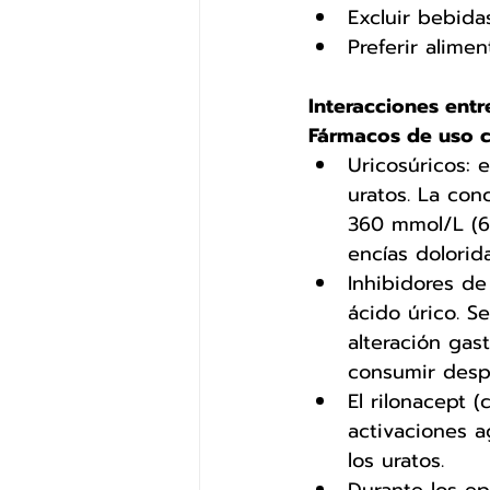
Excluir bebida
Preferir alime
Interacciones ent
Fármacos de uso c
Uricosúricos: 
uratos. La co
360 mmol/L (6 
encías dolorid
Inhibidores de
ácido úrico. S
alteración gas
consumir desp
El rilonacept 
activaciones a
los uratos.