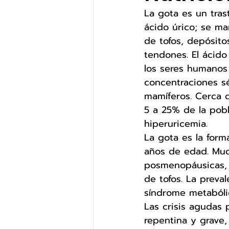
La gota es un tras
ácido úrico; se man
de tofos, depósito
tendones. El ácido
los seres humanos 
concentraciones s
mamíferos. Cerca d
5 a 25% de la pobl
hiperuricemia. 
La gota es la form
años de edad. Much
posmenopáusicas, c
de tofos. La preva
síndrome metabólic
Las crisis agudas
repentina y grave,