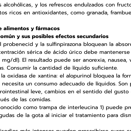
s alcohólicas, y los refrescos endulzados con fruct
ntos ricos en antioxidantes, como granada, frambue
re alimentos y fármacos
omún y sus posibles efectos secundarios 
el probenecid y la sulfinpirazona bloquean la absor
ncentración sérica de ácido úrico debe mantenerse
mg/dl). El resultado puede ser anorexia, nausea, 
as. Consumir la cantidad de líquido suficiente. 
 la oxidasa de xantina: el alopurinol bloquea la fo
e necesita un consumo adecuado de líquidos. Son 
trointestinal leve, cambios en el sentido del gusto 
ués de las comidas. 
(conocido como trampa de interleucina 1) puede pre
gudas de la gota al iniciar el tratamiento para dis