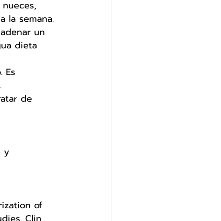
 nueces, 
 a la semana.
cadenar un 
ua dieta 
. Es 
. 
atar de 
e y 
ization of 
ies. Clin 