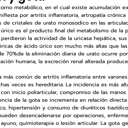
torno metabólico, en el cual existe acumulación e
ifiesta por artritis inflamatoria, artropatía crónica
s de cristales de urato monosodico en las articulac
 úrico es el producto final del metabolismo de la 
perdieron la actividad de la uricasa hepática, sus
éricas de ácido úrico son mucho más altas que las
e 70%de la eliminación diaria de urato ocurre por 
ación humana, la excreción renal alterada produce
a más común de artritis inflamatoria entre varone
as veces es hereditaria. La incidencia es más alt
on inicio poliarticular, compromiso de las manos 
lencia de la gota se incrementa en relación directa
o, hipertensión y consumo de diuréticos tiazídico
 pueden desencadenarse por operaciones, enferm
 ayuno, quimioterapia o lesión articular. La gota g