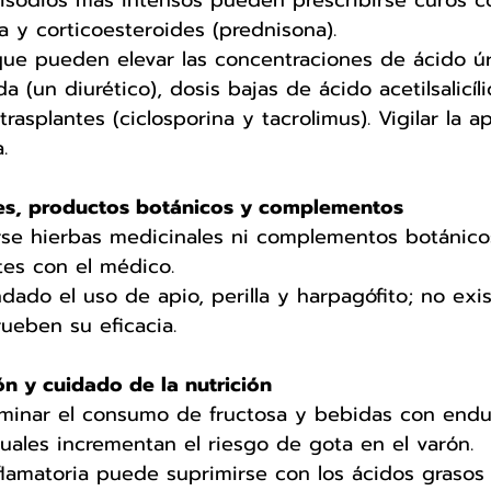
isodios más intensos pueden prescribirse curos c
na y corticoesteroides (prednisona).
ue pueden elevar las concentraciones de ácido úr
da (un diurético), dosis bajas de ácido acetilsalicíl
rasplantes (ciclosporina y tacrolimus). Vigilar la a
.
es, productos botánicos y complementos 
se hierbas medicinales ni complementos botánicos
es con el médico. 
ado el uso de apio, perilla y harpagófito; no exi
rueben su eficacia. 
n y cuidado de la nutrición 
iminar el consumo de fructosa y bebidas con endu
 cuales incrementan el riesgo de gota en el varón. 
flamatoria puede suprimirse con los ácidos grasos