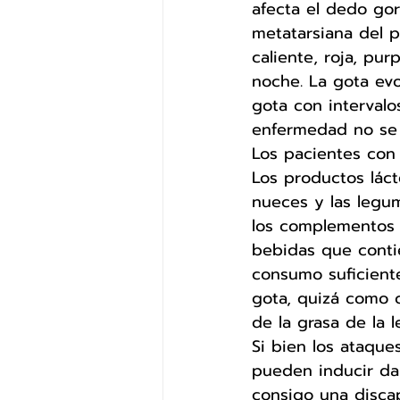
afecta el dedo gord
metatarsiana del p
caliente, roja, pur
noche. La gota evo
gota con intervalos
enfermedad no se t
Los pacientes con 
Los productos láct
nueces y las legum
los complementos d
bebidas que contie
consumo suficient
gota, quizá como 
de la grasa de la 
Si bien los ataque
pueden inducir da
consigo una disca