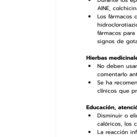
Durante los ep
AINE, colchici
Los fármacos q
hidroclorotiazi
fármacos para t
signos de gota
Hierbas medicinal
No deben usar
comentarlo ant
Se ha recomend
clínicos que p
Educación, atenció
Disminuir o el
calóricos, los
La reacción in