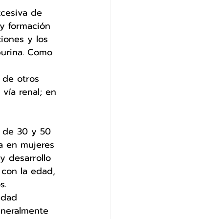
xcesiva de 
 y formación 
iones y los 
purina. Como 
 
 de otros 
vía renal; en 
 
s de 30 y 50 
a en mujeres 
y desarrollo 
 con la edad, 
s. 
edad 
eneralmente 