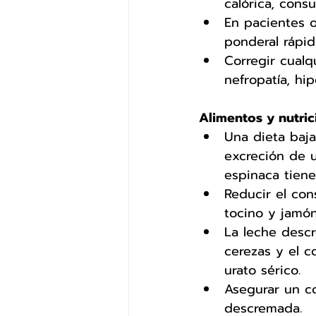
calórica, cons
En pacientes o
ponderal rápid
Corregir cualq
nefropatía, hi
Alimentos y nutric
Una dieta baja
excreción de u
espinaca tiene
Reducir el con
tocino y jamón
La leche descr
cerezas y el 
urato sérico. 
Asegurar un c
descremada.