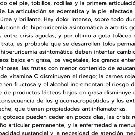
o del pie, tobillos, rodillas y la primera articulaci
ie. La articulación se edematiza y la piel afectada
púrea y brillante. Hay dolor intenso, sobre todo dur
luciona de hiperuricemia asintomática a artritis g
 entre crisis agudas, y por ultimo a gota tofácea cr
rata, es probable que se desarrollen tofos perma
hiperuricemia asintomática deben intentar cambios
eos bajos en grasa, los vegetales, los granos enter
inosas, las frutas con menor contenido de azucare
e vitamina C disminuyen el riesgo; la carnes rojas
nen fructosa y el alcohol incrementan el riesgo d
e de productos lácteos bajos en grasa disminuye e
consecuencia de los glucomacropéptidos y los ex
leche, que tienen propiedades antiinflamatorias. 
s gotosos pueden ceder en pocos días, las crisis r
ño articular permanente, y la enfermedad a menu
pacidad sustancial y la necesidad de atención med