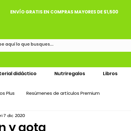
ENVÍO GRATIS EN COMPRAS MAYORES DE $1,500
erial didáctico
Nutriregalos
Libros
os Plus
Resúmenes de artículos Premium
ri
7 dic 2020
n y gota