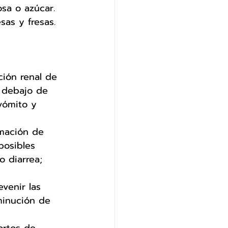
osa o azúcar. 
sas y fresas.
ción renal de 
 debajo de 
vómito y 
rmación de 
posibles 
o diarrea; 
venir las 
minución de 