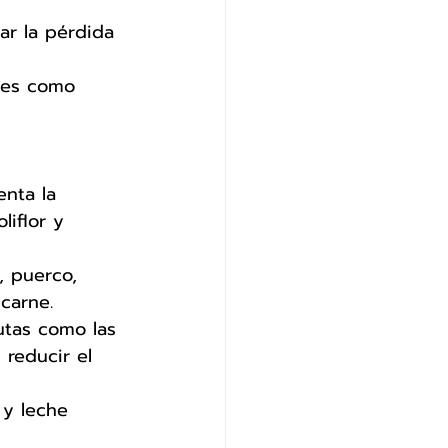
ar la pérdida 
nes como 
nta la 
iflor y 
, puerco, 
carne.
utas como las 
reducir el 
 y leche 